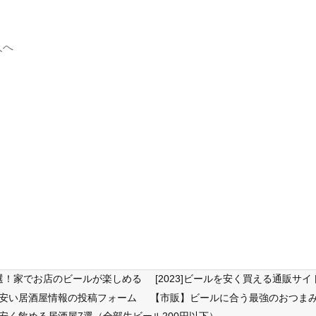
人へ
6選！家でお店のビールが楽しめる
[2023]ビールを安く買える通販
が安い居酒屋情報の投稿フォーム
【市販】ビールに合う最強のおつまみ
安く飲める居酒屋7選（全部生ビール200円以下）