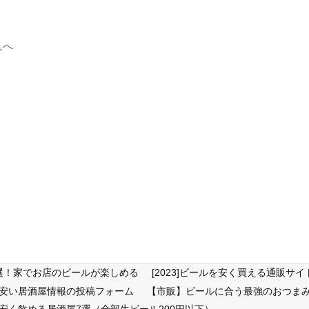
人へ
6選！家でお店のビールが楽しめる
[2023]ビールを安く買える通販
が安い居酒屋情報の投稿フォーム
【市販】ビールに合う最強のおつまみ
安く飲める居酒屋7選（全部生ビール200円以下）