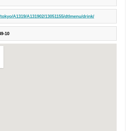
m/tokyo/A1319/A131902/13051155/dtlmenu/drink/
-10