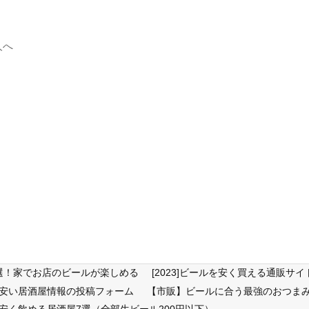
人へ
6選！家でお店のビールが楽しめる
[2023]ビールを安く買える通販
が安い居酒屋情報の投稿フォーム
【市販】ビールに合う最強のおつまみ
安く飲める居酒屋7選（全部生ビール200円以下）