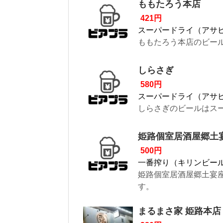
ももたろう本店
421円
スーパードライ（アサ
ももたろう本店のビール
しらさぎ
580円
スーパードライ（アサ
しらさぎのビールはスー
姫路個室居酒屋郷土
500円
一番搾り（キリンビー
姫路個室居酒屋郷土宴座
す。
まるまさ家 姫路本店