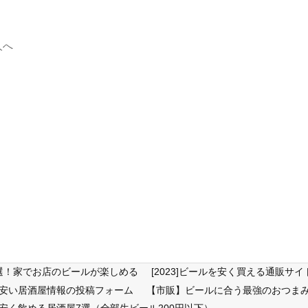
人へ
6選！家でお店のビールが楽しめる
[2023]ビールを安く買える通販
が安い居酒屋情報の投稿フォーム
【市販】ビールに合う最強のおつまみ
安く飲める居酒屋7選（全部生ビール200円以下）