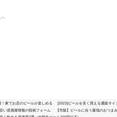
人へ
6選！家でお店のビールが楽しめる
[2023]ビールを安く買える通販
が安い居酒屋情報の投稿フォーム
【市販】ビールに合う最強のおつまみ
安く飲める居酒屋7選（全部生ビール200円以下）