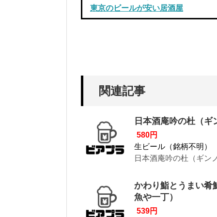
東京のビールが安い居酒屋
関連記事
日本酒庵吟の杜（ギ
580円
生ビール（銘柄不明）
日本酒庵吟の杜（ギンノ
かわり鮨とうまい肴
魚や一丁）
539円