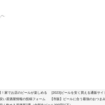
人へ
6選！家でお店のビールが楽しめる
[2023]ビールを安く買える通販
が安い居酒屋情報の投稿フォーム
【市販】ビールに合う最強のおつまみ
安く飲める居酒屋7選（全部生ビール200円以下）