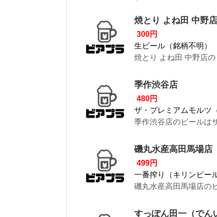
焼とり よね田 中野
300円
生ビール（銘柄不明）
焼とり よね田 中野店
季作渋谷店
480円
ザ・プレミアムモルツ
季作渋谷店のビールはザ
磯丸水産高田馬場店
499円
一番搾り（キリンビー
磯丸水産高田馬場店のビ
すっぽん田一（でん