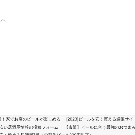
人へ
6選！家でお店のビールが楽しめる
[2023]ビールを安く買える通販
が安い居酒屋情報の投稿フォーム
【市販】ビールに合う最強のおつまみ
安く飲める居酒屋7選（全部生ビール200円以下）