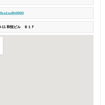
p/9za1su8h0000/
-11 和恒ビル Ｂ１Ｆ