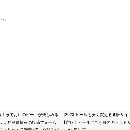
人へ
6選！家でお店のビールが楽しめる
[2023]ビールを安く買える通販
が安い居酒屋情報の投稿フォーム
【市販】ビールに合う最強のおつまみ
安く飲める居酒屋7選（全部生ビール200円以下）