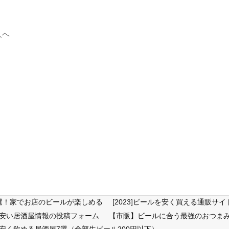
人へ
6選！家でお店のビールが楽しめる
[2023]ビールを安く買える通販
が安い居酒屋情報の投稿フォーム
【市販】ビールに合う最強のおつまみ
安く飲める居酒屋7選（全部生ビール200円以下）