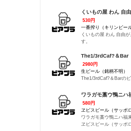
くいもの屋 わん 自
530円
一番搾り（キリンビー
くいもの屋 わん 自由
す。
The1/3rdCaf?＆Bar
2980円
生ビール（銘柄不明）
The1/3rdCaf?＆
ワラガモ藁ウ鴨ニハ
580円
ヱビスビール（サッポ
ワラガモ藁ウ鴨ニハ福
ヱビスビール（サッポロビ