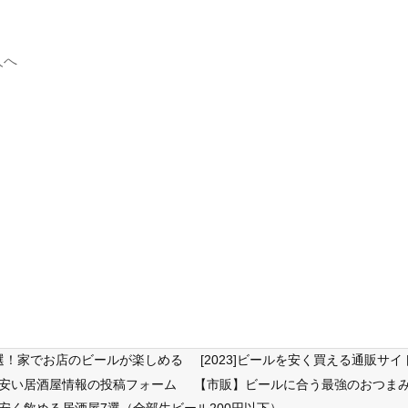
人へ
6選！家でお店のビールが楽しめる
[2023]ビールを安く買える通販
が安い居酒屋情報の投稿フォーム
【市販】ビールに合う最強のおつまみ
安く飲める居酒屋7選（全部生ビール200円以下）