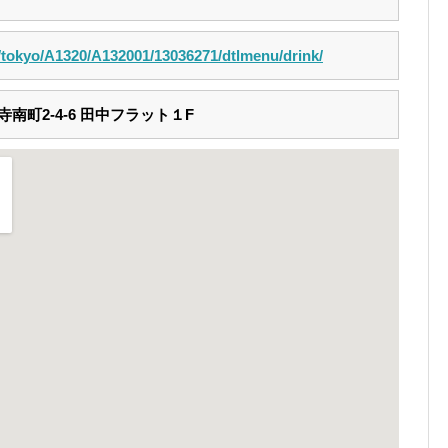
m/tokyo/A1320/A132001/13036271/dtlmenu/drink/
南町2-4-6 田中フラット１F