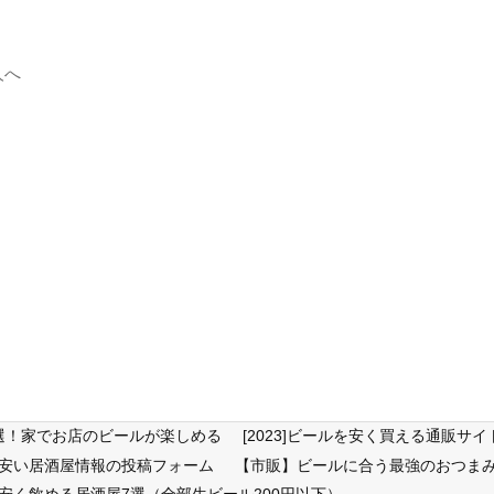
人へ
6選！家でお店のビールが楽しめる
[2023]ビールを安く買える通販
が安い居酒屋情報の投稿フォーム
【市販】ビールに合う最強のおつまみ
安く飲める居酒屋7選（全部生ビール200円以下）