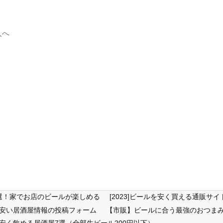
人へ
6選！家でお店のビールが楽しめる
[2023]ビールを安く買える通販
が安い居酒屋情報の投稿フォーム
【市販】ビールに合う最強のおつまみ
安く飲める居酒屋7選（全部生ビール200円以下）