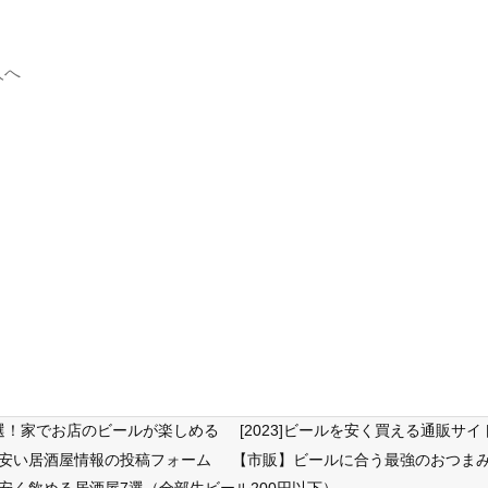
人へ
6選！家でお店のビールが楽しめる
[2023]ビールを安く買える通販
が安い居酒屋情報の投稿フォーム
【市販】ビールに合う最強のおつまみ
安く飲める居酒屋7選（全部生ビール200円以下）