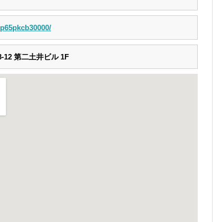
p/p65pkcb30000/
-12 第二土井ビル 1F