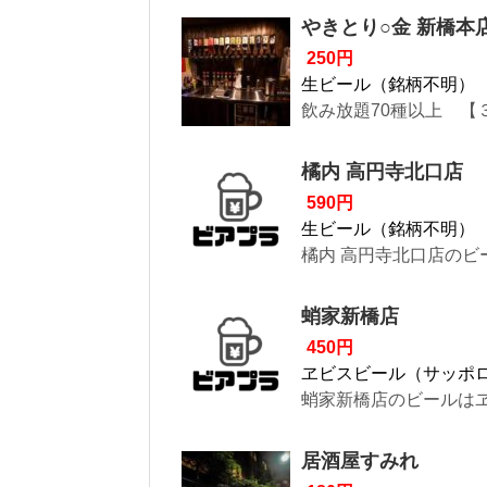
やきとり○金 新橋本
250円
生ビール（銘柄不明）
飲み放題70種以上 【
橘内 高円寺北口店
590円
生ビール（銘柄不明）
橘内 高円寺北口店のビ
蛸家新橋店
450円
ヱビスビール（サッポ
蛸家新橋店のビールはヱ
居酒屋すみれ