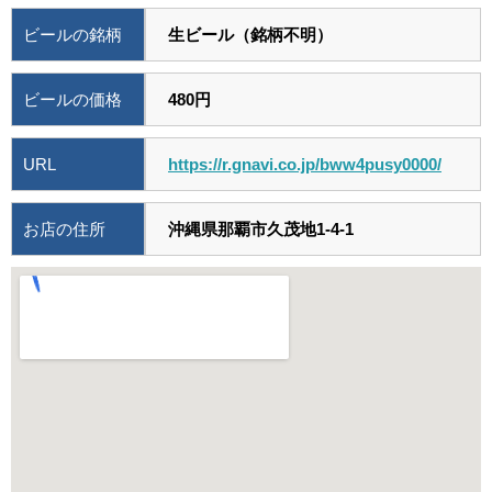
ビールの銘柄
生ビール（銘柄不明）
ビールの価格
480円
URL
https://r.gnavi.co.jp/bww4pusy0000/
お店の住所
沖縄県那覇市久茂地1-4-1