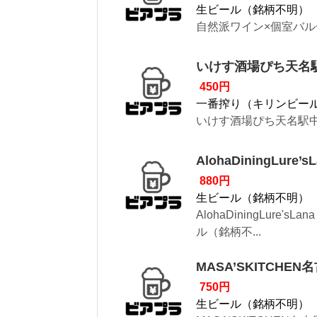
生ビール（銘柄不明）
自然派ワイン×個室バル
いけす酒場ぴち天名
450円
一番搾り（キリンビー
いけす酒場ぴち天名駅中
AlohaDiningL
880円
生ビール（銘柄不明）
AlohaDiningLu
ル（銘柄不...
MASA’SKITCH
750円
生ビール（銘柄不明）