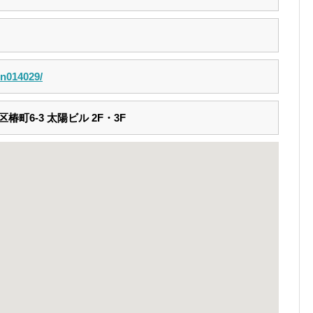
p/n014029/
町6-3 太陽ビル 2F・3F