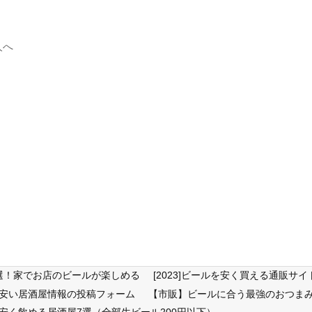
人へ
6選！家でお店のビールが楽しめる
[2023]ビールを安く買える通販
が安い居酒屋情報の投稿フォーム
【市販】ビールに合う最強のおつまみ
安く飲める居酒屋7選（全部生ビール200円以下）