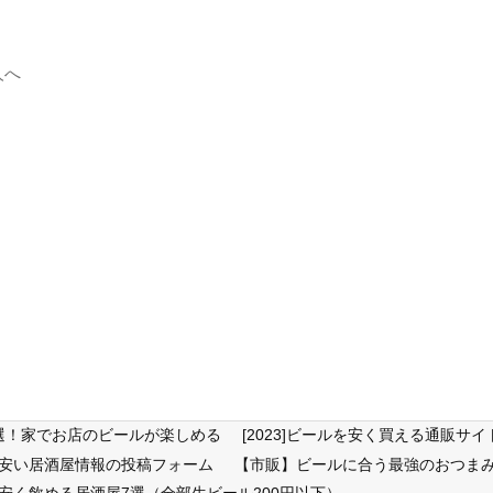
人へ
6選！家でお店のビールが楽しめる
[2023]ビールを安く買える通販
が安い居酒屋情報の投稿フォーム
【市販】ビールに合う最強のおつまみ
安く飲める居酒屋7選（全部生ビール200円以下）