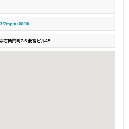
p/3f7mpptz0000/
右衛門町7-6 菱富ビル4F