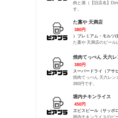
肉と酒（【旧店名】Din
す。
た藁や 天満店
380円
）プレミアム・モルツ(
た藁や 天満店のビール
焼肉てっぺん 天六
380円
スーパードライ（アサ
焼肉てっぺん 天六レ
380円です。
堀内チキンライス
450円
ヱビスビール（サッポ
堀内チキンライスのビー